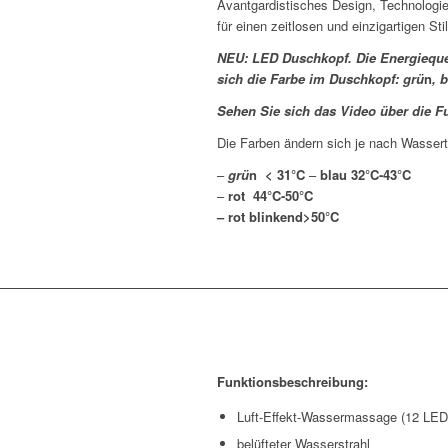
Avantgardistisches Design, Technologie
für einen zeitlosen und einzigartigen St
NEU: LED Duschkopf. Die Energiequel
sich die Farbe im Duschkopf:
gr
ü
n
,
b
Sehen Sie sich das Video über die F
Die Farben ändern sich je nach Wasser
–
gr
ü
n
< 31°C
–
blau
32°C-43°C
–
rot
44°C-50°C
–
rot blinkend
>50°C
Funktionsbeschreibung:
Luft-Effekt-Wassermassage (12 LED
belüfteter Wasserstrahl