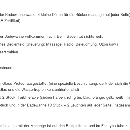
er Badewannenwand, 4 kleine Düsen für die Rückenmassage auf jeder Seite
-Zertifikat)
der Badewanne vollkommen flach. Beim Baden tut nichts weh.
tetes Bedienfeld (Steuerung: Massage, Radio, Beleuchtung, Ozon usw.)
erstrahlen
steuert)
n Glass Protect ausgestattet (eine spezielle Beschichtung, dank der sich die
as und die Wassertropfen konzentrierter sind)
nd
2
Stück, Farbtherapie (sieben Farben: rot, grün, blau, orange, gelb, weiß, lila
tück und in der Badewanne
10
Stück +
2
Leuchten auf jeder Seite [insgesa
ombination mit der Massage ist auf den Beispielfotos und im Film you tube zu