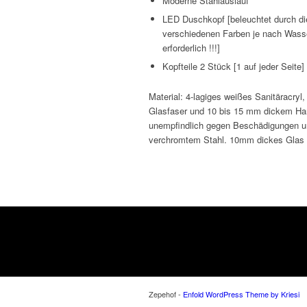
Moderne Stahlauslauf
LED Duschkopf [beleuchtet durch di
verschiedenen Farben je nach Wasse
erforderlich !!!]
Kopfteile 2 Stück [1 auf jeder Seite]
Material: 4-lagiges weißes Sanitäracryl
Glasfaser und 10 bis 15 mm dickem Harz
unempfindlich gegen Beschädigungen u
verchromtem Stahl. 10mm dickes Glas i
Zepehof -
Enfold WordPress Theme by Kriesi