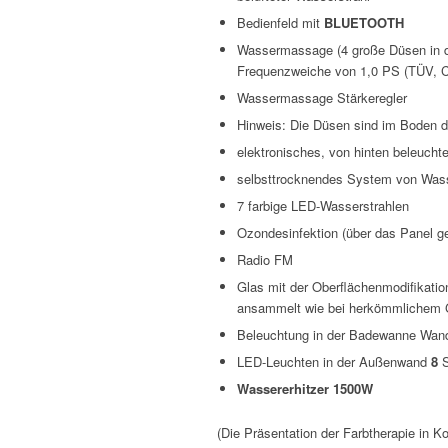
Bedienfeld mit
BLUETOOTH
Wassermassage (4 große Düsen in d
Frequenzweiche von 1,0 PS (TÜV, CE
Wassermassage Stärkeregler
Hinweis: Die Düsen sind im Boden 
elektronisches, von hinten beleuch
selbsttrocknendes System von Wass
7 farbige LED-Wasserstrahlen
Ozondesinfektion (über das Panel ge
Radio FM
Glas mit der Oberflächenmodifikatio
ansammelt wie bei herkömmlichem Gl
Beleuchtung in der Badewanne Wa
LED-Leuchten in der Außenwand
8
S
Wassererhitzer 1500W
(Die Präsentation der Farbtherapie in K