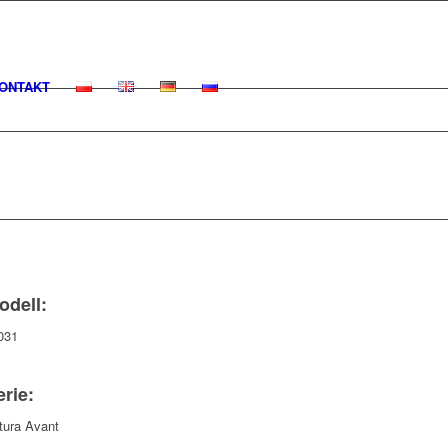
ONTAKT
odell:
031
erie:
tura Avant