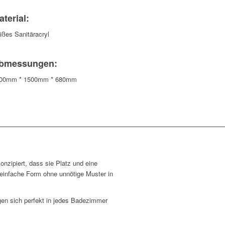
aterial:
ißes Sanitäracryl
bmessungen:
00mm * 1500mm * 680mm
zipiert, dass sie Platz und eine
einfache Form ohne unnötige Muster in
gen sich perfekt in jedes Badezimmer