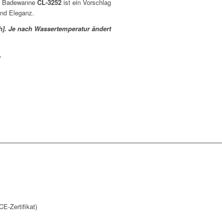
e Badewanne
CL-3252
ist ein Vorschlag
und Eleganz.
h]. Je nach Wassertemperatur ändert
.
-Zertifikat)