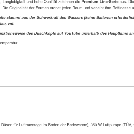
, Langlebigkeit und hohe Qualität zeichnen die
Premium Line-Serie
aus. Di
il. Die Originalität der Formen ordnet jeden Raum und verleiht ihm Raffinesse 
le stammt aus der Schwerkraft des Wassers [keine Batterien erforderlic
lau
,
rot
.
unktionsweise des Duschkopfs auf YouTube unterhalb des Hauptfilms an
temperatur:
-Düsen für Luftmassage im Boden der Badewanne), 350 W Luftpumpe (TÜV, CE