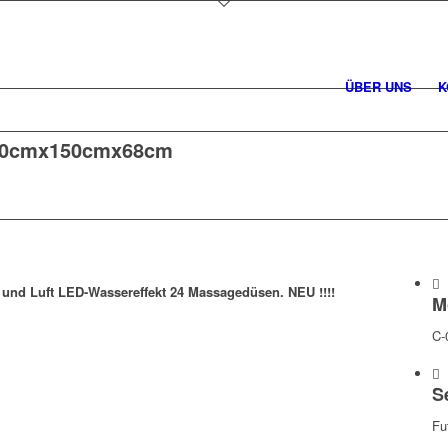
ÜBER UNS
K
50cmx150cmx68cm
nd Luft LED-Wassereffekt 24 Massagedüsen. NEU !!!!
M
C-
S
Fu