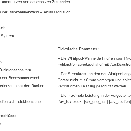
 unterstützen von depressiven Zuständen.
n der Badewannenwand + Ablassschlauch
uch
e System
Elektrische Parameter:
– Die Whirlpool-Wanne darf nur an das TN
n
Fehlerstromschutzschalter mit Auslösestr
 Funktionsschaltern
– Der Stromkreis, an den der Whirlpool ang
in der Badewannenwand
Geräte nicht mit Strom versorgen und soll
erletzen nicht den Rücken
verbrauchten Leistung geschützt werden.
– Die maximale Leistung in der vorgestel
dienfeld – elektronische
[/av_textblock] [/av_one_half] [/av_section]
anschlüsse
l