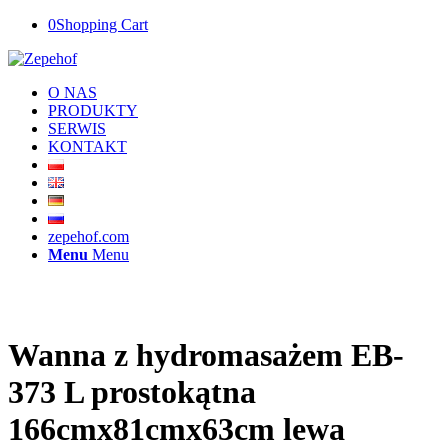
0
Shopping Cart
O NAS
PRODUKTY
SERWIS
KONTAKT
zepehof.com
Menu
Menu
Wanna z hydromasażem EB-
373 L prostokątna
166cmx81cmx63cm lewa