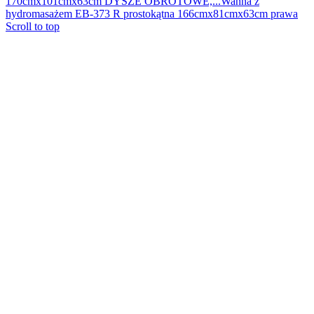
170cmx101cmx63cm DYSZE OBROTOWE,...
Wanna z
hydromasażem EB-373 R prostokątna 166cmx81cmx63cm prawa
Scroll to top