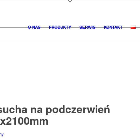
O NAS
PRODUKTY
SERWIS
KONTAKT
sucha na podczerwień
mx2100mm
ny