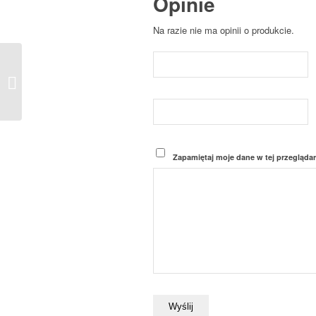
Opinie
Na razie nie ma opinii o produkcie.
Sauna fińska sucha z
piecem 1600x1600mm,
MOC 6,0 kW.
Zapamiętaj moje dane w tej przegląda