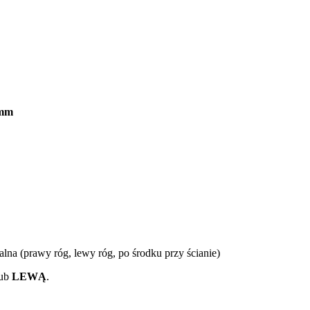
0mm
na (prawy róg, lewy róg, po środku przy ścianie)
ub
LEWĄ
.