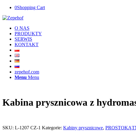
0
Shopping Cart
O NAS
PRODUKTY
SERWIS
KONTAKT
zepehof.com
Menu
Menu
Kabina prysznicowa z hydroma
SKU:
L-1207 CZ-1
Kategorie:
Kabiny prysznicowe
,
PROSTOKĄT