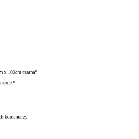
cm x 100cm czarna”
aczone
*
ch komentarzy.