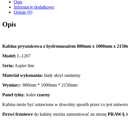
Opis
Informacje dodatkowe
Opinie (0)
Opis
Kabina prysznicowa z hydromasażem 800mm x 1000mm x 215
Model:
L
-1207
Seria:
Aspire line
Materiał wykonania:
biały akryl sanitarny
Wymiar
y:
800mm * 1000mm * 2150mm
Panel tylny
: kolor
czarny
Kabina może być ustawiona w dowolny sposób przez co jest uniwersal
Drzwi frontowe
do kabiny można zamontować na stronę
PRAWĄ
l