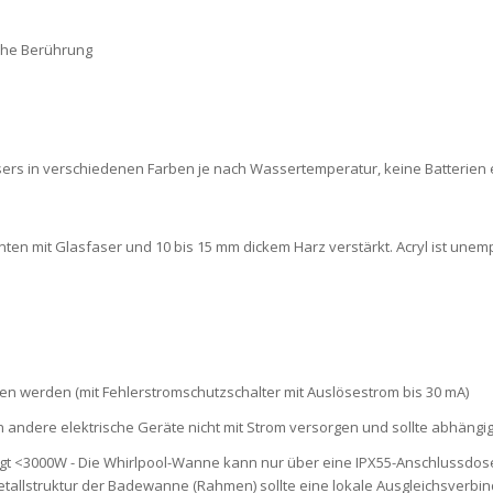
sche Berührung
rs in verschiedenen Farben je nach Wassertemperatur, keine Batterien erf
n unten mit Glasfaser und 10 bis 15 mm dickem Harz verstärkt. Acryl ist u
en werden (mit Fehlerstromschutzschalter mit Auslösestrom bis 30 mA)
nn andere elektrische Geräte nicht mit Strom versorgen und sollte abhäng
rägt <3000W - Die Whirlpool-Wanne kann nur über eine IPX55-Anschlussdo
etallstruktur der Badewanne (Rahmen) sollte eine lokale Ausgleichsverbind