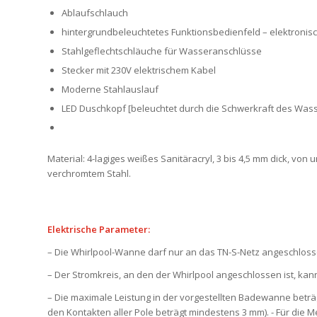
Ablaufschlauch
hintergrundbeleuchtetes Funktionsbedienfeld – elektroni
Stahlgeflechtschläuche für Wasseranschlüsse
Stecker mit 230V elektrischem Kabel
Moderne Stahlauslauf
LED Duschkopf [beleuchtet durch die Schwerkraft des Wasse
Material: 4-lagiges weißes Sanitäracryl, 3 bis 4,5 mm dick, vo
verchromtem Stahl.
Elektrische Parameter:
– Die Whirlpool-Wanne darf nur an das TN-S-Netz angeschloss
– Der Stromkreis, an den der Whirlpool angeschlossen ist, ka
– Die maximale Leistung in der vorgestellten Badewanne bet
den Kontakten aller Pole beträgt mindestens 3 mm). - Für die M