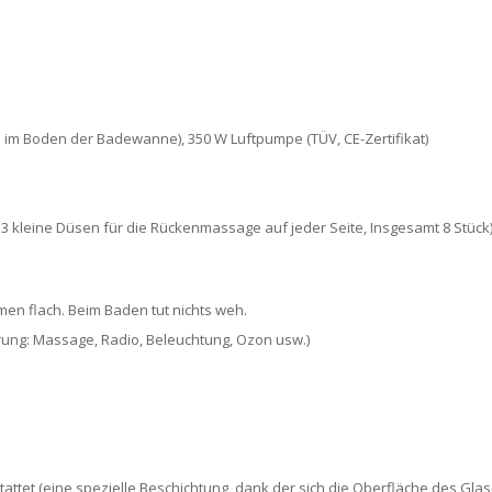
im Boden der Badewanne), 350 W Luftpumpe (TÜV, CE-Zertifikat)
leine Düsen für die Rückenmassage auf jeder Seite, Insgesamt 8 Stück)
n flach. Beim Baden tut nichts weh.
rung: Massage, Radio, Beleuchtung, Ozon usw.)
tattet (eine spezielle Beschichtung, dank der sich die Oberfläche des Gl