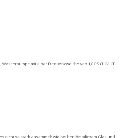
, Wasserpumpe mit einer Frequenzweiche von 1,0 PS (TÜV, CE-
ases nicht so stark ansammelt wie bei herkömmlichem Glas und