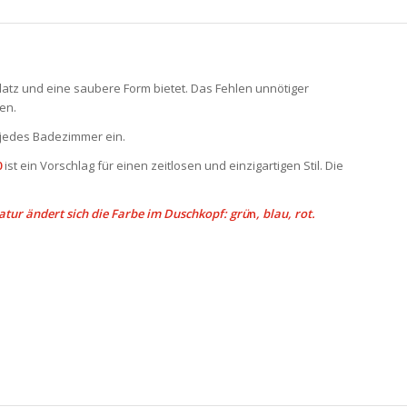
atz und eine saubere Form bietet. Das Fehlen unnötiger
en.
 jedes Badezimmer ein.
0
ist ein Vorschlag für einen zeitlosen und einzigartigen Stil. Die
atur ändert sich die Farbe im Duschkopf:
gr
ü
n
,
blau
,
rot
.