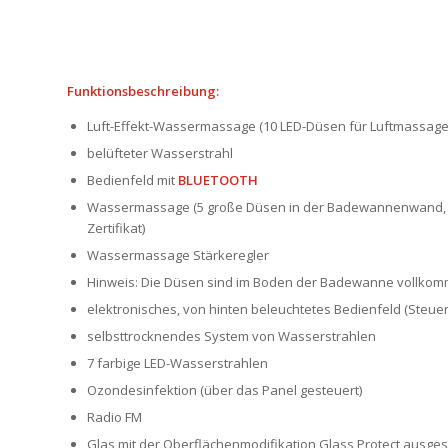
Funktionsbeschreibung:
Luft-Effekt-Wassermassage (10 LED-Düsen für Luftmassage 
belüfteter Wasserstrahl
Bedienfeld mit
BLUETOOTH
Wassermassage (5 große Düsen in der Badewannenwand, 3 k
Zertifikat)
Wassermassage Stärkeregler
Hinweis: Die Düsen sind im Boden der Badewanne vollkomme
elektronisches, von hinten beleuchtetes Bedienfeld (Steue
selbsttrocknendes System von Wasserstrahlen
7 farbige LED-Wasserstrahlen
Ozondesinfektion (über das Panel gesteuert)
Radio FM
Glas mit der Oberflächenmodifikation Glass Protect ausges