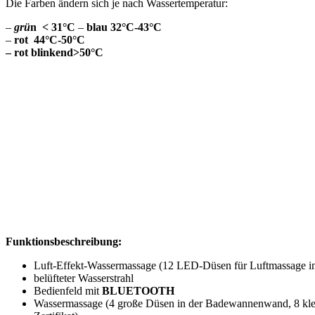
Die Farben ändern sich je nach Wassertemperatur:
–
gr
ü
n
< 31°C
–
blau
32°C-43°C
–
rot
44°C-50°C
–
rot blinkend
>50°C
Funktionsbeschreibung:
Luft-Effekt-Wassermassage (12 LED-Düsen für Luftmassage 
belüfteter Wasserstrahl
Bedienfeld mit
BLUETOOTH
Wassermassage (4 große Düsen in der Badewannenwand, 8 klei