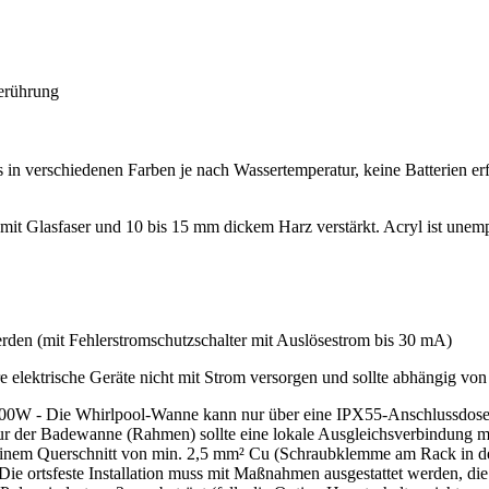
Berührung
n verschiedenen Farben je nach Wassertemperatur, keine Batterien erfo
en mit Glasfaser und 10 bis 15 mm dickem Harz verstärkt. Acryl ist un
den (mit Fehlerstromschutzschalter mit Auslösestrom bis 30 mA)
re elektrische Geräte nicht mit Strom versorgen und sollte abhängig vo
3000W - Die Whirlpool-Wanne kann nur über eine IPX55-Anschlussdose
tur der Badewanne (Rahmen) sollte eine lokale Ausgleichsverbindung mit
 einem Querschnitt von min. 2,5 mm² Cu (Schraubklemme am Rack in der
Die ortsfeste Installation muss mit Maßnahmen ausgestattet werden, die 