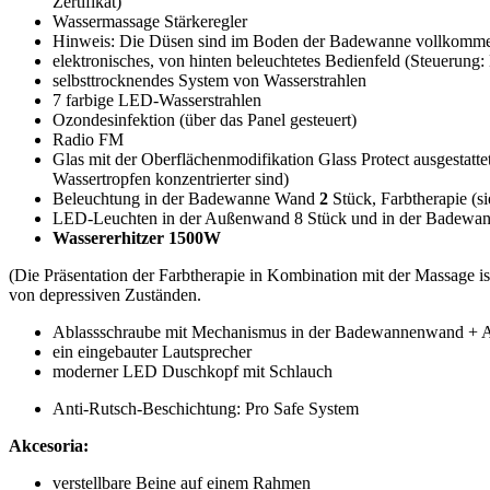
Zertifikat)
Wassermassage Stärkeregler
Hinweis: Die Düsen sind im Boden der Badewanne vollkommen
elektronisches, von hinten beleuchtetes Bedienfeld (Steuerun
selbsttrocknendes System von Wasserstrahlen
7 farbige LED-Wasserstrahlen
Ozondesinfektion (über das Panel gesteuert)
Radio FM
Glas mit der Oberflächenmodifikation Glass Protect ausgestatte
Wassertropfen konzentrierter sind)
Beleuchtung in der Badewanne Wand
2
Stück, Farbtherapie (sie
LED-Leuchten in der Außenwand 8 Stück und in der Badewann
Wassererhitzer 1500W
(Die Präsentation der Farbtherapie in Kombination mit der Massage i
von depressiven Zuständen.
Ablassschraube mit Mechanismus in der Badewannenwand + A
ein eingebauter Lautsprecher
moderner LED Duschkopf mit Schlauch
Anti-Rutsch-Beschichtung: Pro Safe System
Akcesoria:
verstellbare Beine auf einem Rahmen